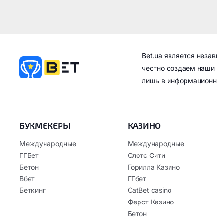
Bet.ua является неза
честно создаем наши 
лишь в информационн
БУКМЕКЕРЫ
КАЗИНО
Международные
Международные
ГГБет
Слотс Сити
Бетон
Горилла Казино
Вбет
ГГбет
Беткинг
CatBet casino
Ферст Казино
Бетон