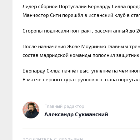
Лидер сборной Португалии Бернарду Силва про
Манчестер Сити перешёл в испанский клуб в ста
Стороны подписали контракт, рассчитанный до 2
После назначения Жозе Моуринью главным трен
состав мадридской команды пополнил защитник
Бернарду Силва начнёт выступление на чемпиона
В матче первого тура группового этапа португа
Главный редактор
Александр Сукманский
ПОДЕЛИТЕСЬ C ДРУЗЬЯМИ