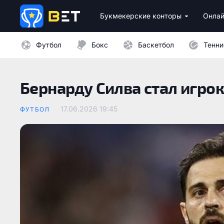
Букмекерские конторы
Онлай
Лицензионные букмекеры Украины
Лучшие провайдеры каз
Бездепозитные бо
Казино с минималь
Футбол
Бокс
Баскетбол
Тенни
Бернарду Силва стал игро
17.06.2026 19:45
ФУТБОЛ