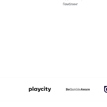
Гемблинг