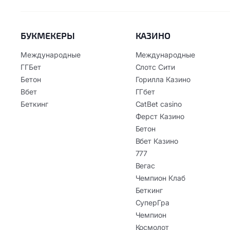
БУКМЕКЕРЫ
КАЗИНО
Международные
Международные
ГГБет
Слотс Сити
Бетон
Горилла Казино
Вбет
ГГбет
Беткинг
CatBet casino
Ферст Казино
Бетон
Вбет Казино
777
Вегас
Чемпион Клаб
Беткинг
СуперГра
Чемпион
Космолот