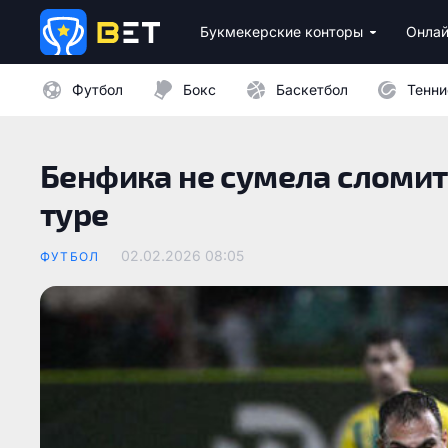
Букмекерские конторы
Онлай
Лицензионные букмекеры Украины
Лучшие провайдеры каз
Бездепозитные бо
Казино с минималь
Футбол
Бокс
Баскетбол
Тенни
Бенфика не сумела сломить
туре
02.02.2026 08:05
ФУТБОЛ