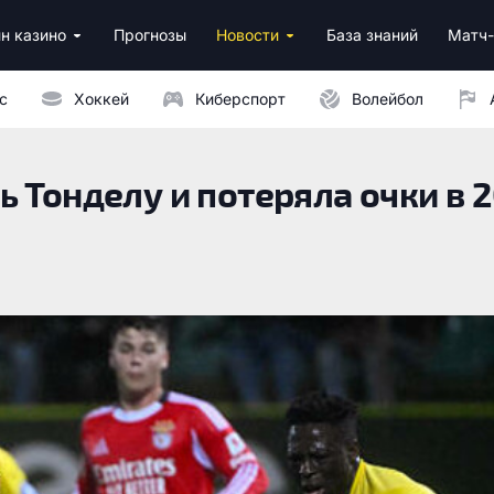
н казино
Прогнозы
Новости
База знаний
Матч-
ино
нусы за регистрацию
ным депозитом
с
Хоккей
Киберспорт
Волейбол
 Тонделу и потеряла очки в 