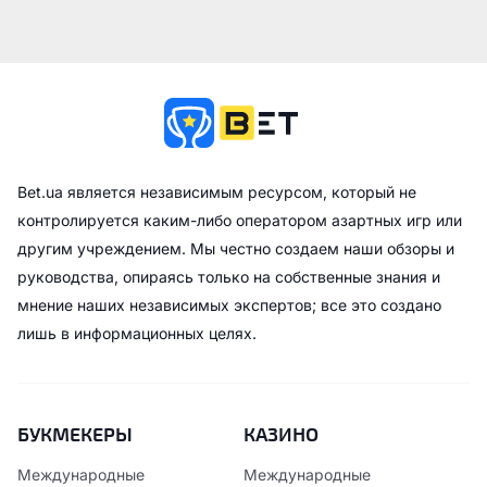
Bet.ua является независимым ресурсом, который не
контролируется каким-либо оператором азартных игр или
другим учреждением. Мы честно создаем наши обзоры и
руководства, опираясь только на собственные знания и
мнение наших независимых экспертов; все это создано
лишь в информационных целях.
БУКМЕКЕРЫ
КАЗИНО
Международные
Международные