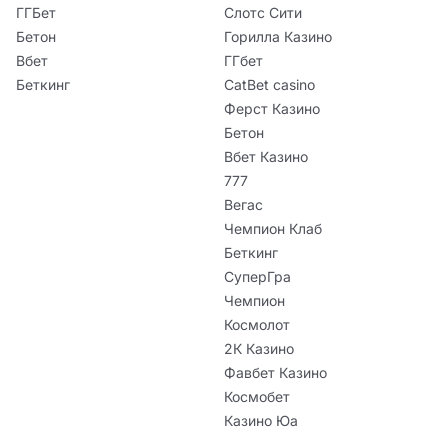
ГГБет
Слотс Сити
Бетон
Горилла Казино
Вбет
ГГбет
Беткинг
CatBet casino
Ферст Казино
Бетон
Вбет Казино
777
Вегас
Чемпион Клаб
Беткинг
СуперГра
Чемпион
Космолот
2К Казино
Фавбет Казино
Космобет
Казино Юа