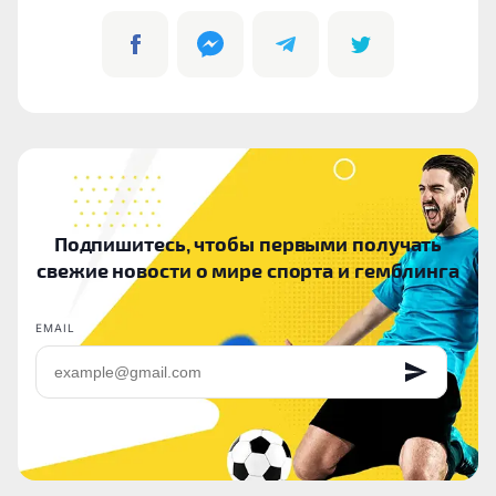
Подпишитесь, чтобы первыми получать
свежие новости о мире спорта и гемблинга
EMAIL