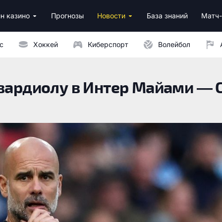
н казино
Прогнозы
Новости
База знаний
Матч-
ино
нусы за регистрацию
ным депозитом
с
Хоккей
Киберспорт
Волейбол
Гвардиолу в Интер Майами —