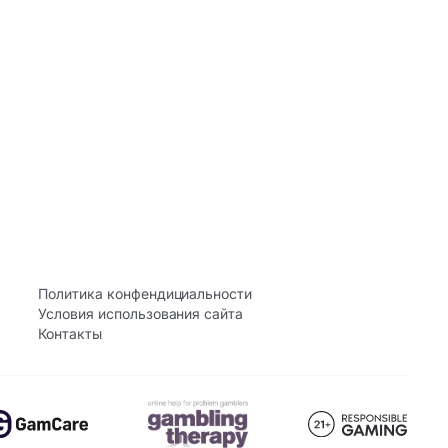
Политика конфендициальности
Условия использования сайта
Контакты