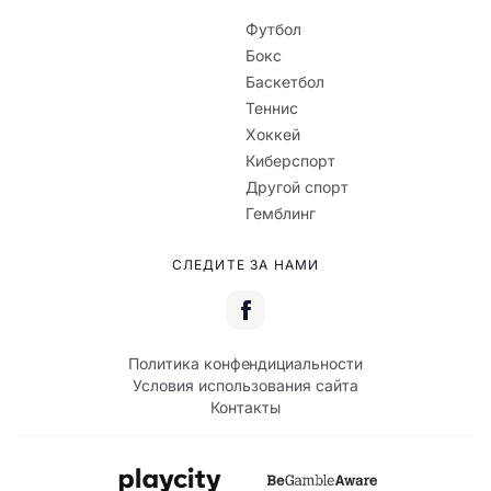
Футбол
Бокс
Баскетбол
Теннис
Хоккей
Киберспорт
Другой спорт
Гемблинг
СЛЕДИТЕ ЗА НАМИ
Политика конфендициальности
Условия использования сайта
Контакты