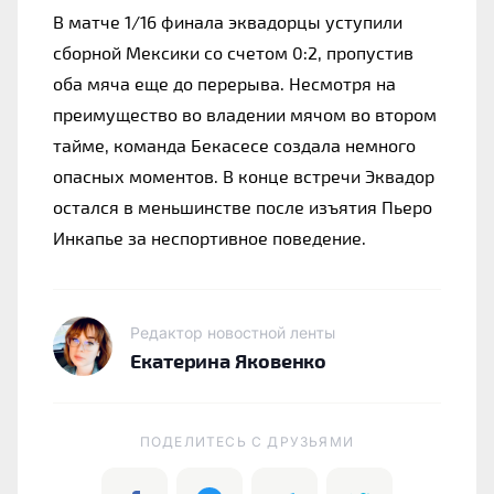
В матче 1/16 финала эквадорцы уступили 
сборной Мексики со счетом 0:2, пропустив 
оба мяча еще до перерыва. Несмотря на 
преимущество во владении мячом во втором 
тайме, команда Бекасесе создала немного 
опасных моментов. В конце встречи Эквадор 
остался в меньшинстве после изъятия Пьеро 
Инкапье за ​​неспортивное поведение.
Редактор новостной ленты
Екатерина Яковенко
ПОДЕЛИТЕСЬ C ДРУЗЬЯМИ