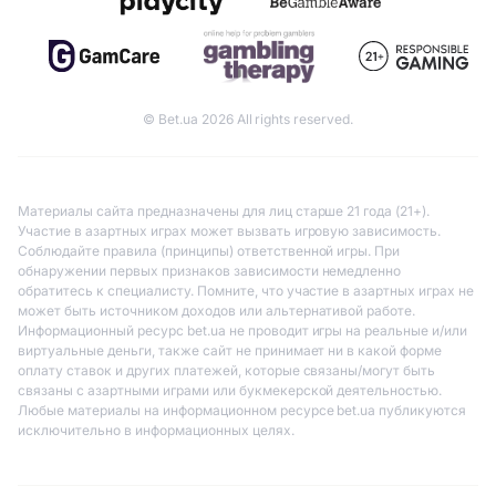
© Bet.ua 2026 All rights reserved.
Материалы сайта предназначены для лиц старше 21 года (21+).
Участие в азартных играх может вызвать игровую зависимость.
Соблюдайте правила (принципы) ответственной игры. При
обнаружении первых признаков зависимости немедленно
обратитесь к специалисту. Помните, что участие в азартных играх не
может быть источником доходов или альтернативой работе.
Информационный ресурс bet.ua не проводит игры на реальные и/или
виртуальные деньги, также сайт не принимает ни в какой форме
оплату ставок и других платежей, которые связаны/могут быть
связаны с азартными играми или букмекерской деятельностью.
Любые материалы на информационном ресурсе bet.ua публикуются
исключительно в информационных целях.