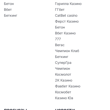
Бетон
Горилла Казино
Вбет
ГГбет
Беткинг
CatBet casino
Ферст Казино
Бетон
Вбет Казино
777
Вегас
Чемпион Клаб
Беткинг
СуперГра
Чемпион
Космолот
2К Казино
Фавбет Казино
Космобет
Казино Юа