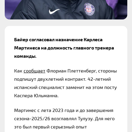
Байер согласовал назначение Карлеса 
Мартинеса на должность главного тренера 
команды.
Как 
сообщает
 Флориан Плеттенберг, стороны 
подпишут двухлетний контракт. 42-летний 
испанский специалист заменит на этом посту 
Каспера Юльманна.
Мартинес с лета 2023 года и до завершения 
сезона-2025/26 возглавлял Тулузу. Для него 
это был первый серьезный опыт 