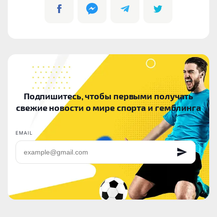
Подпишитесь, чтобы первыми получать
свежие новости о мире спорта и гемблинга
EMAIL