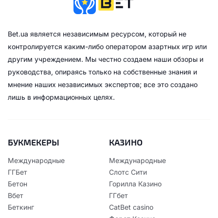
Bet.ua является независимым ресурсом, который не
контролируется каким-либо оператором азартных игр или
другим учреждением. Мы честно создаем наши обзоры и
руководства, опираясь только на собственные знания и
мнение наших независимых экспертов; все это создано
лишь в информационных целях.
БУКМЕКЕРЫ
КАЗИНО
Международные
Международные
ГГБет
Слотс Сити
Бетон
Горилла Казино
Вбет
ГГбет
Беткинг
CatBet casino