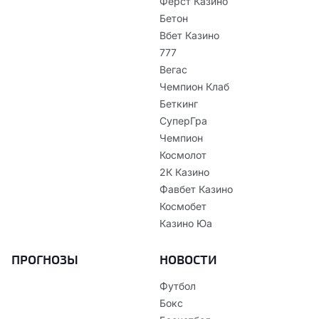
Ферст Казино
Бетон
Вбет Казино
777
Вегас
Чемпион Клаб
Беткинг
СуперГра
Чемпион
Космолот
2К Казино
Фавбет Казино
Космобет
Казино Юа
ПРОГНОЗЫ
НОВОСТИ
Футбол
Бокс