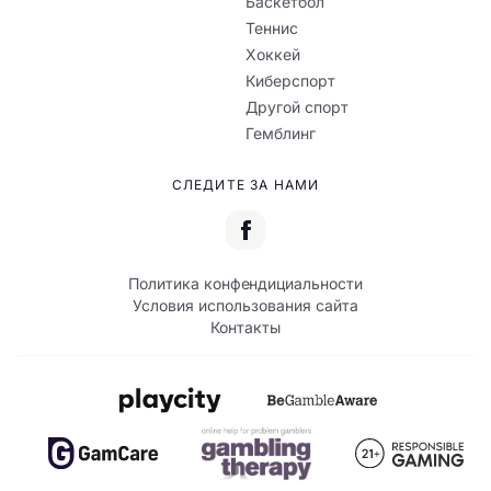
Баскетбол
Теннис
Хоккей
Киберспорт
Другой спорт
Гемблинг
СЛЕДИТЕ ЗА НАМИ
Политика конфендициальности
Условия использования сайта
Контакты