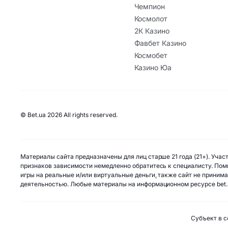
Чемпион
Космолот
2К Казино
Фавбет Казино
Космобет
Казино Юа
© Bet.ua 2026 All rights reserved.
Материалы сайта предназначены для лиц старше 21 года (21+). Уча
признаков зависимости немедленно обратитесь к специалисту. Помн
игры на реальные и/или виртуальные деньги, также сайт не приним
деятельностью. Любые материалы на информационном ресурсе bet.
Субъект в с