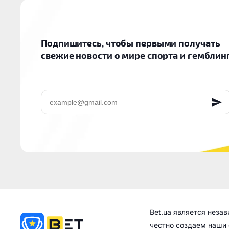
Подпишитесь, чтобы первыми получать
свежие новости о мире спорта и гемблин
EMAIL
Bet.ua является неза
честно создаем наши 