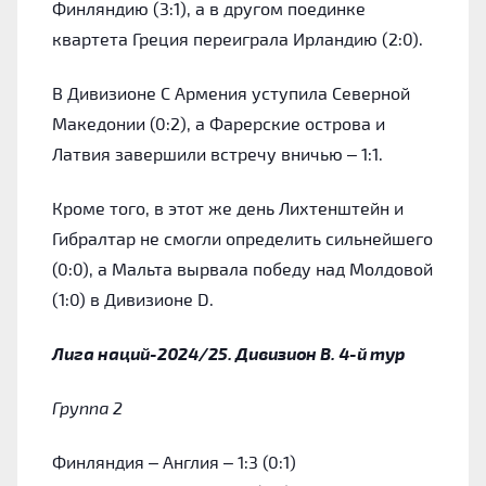
Финляндию (3:1), а в другом поединке
квартета Греция переиграла Ирландию (2:0).
В Дивизионе С Армения уступила Северной
Македонии (0:2), а Фарерские острова и
Латвия завершили встречу вничью – 1:1.
Кроме того, в этот же день Лихтенштейн и
Гибралтар не смогли определить сильнейшего
(0:0), а Мальта вырвала победу над Молдовой
(1:0) в Дивизионе D.
Лига наций-2024/25. Дивизион В. 4-й тур
Группа 2
Финляндия – Англия – 1:3 (0:1)