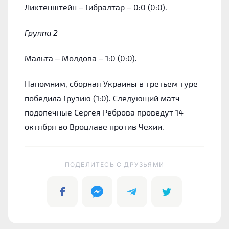
Лихтенштейн – Гибралтар – 0:0 (0:0).
Группа 2
Мальта – Молдова – 1:0 (0:0).
Напомним, сборная Украины в третьем туре
победила Грузию (1:0). Следующий матч
подопечные Сергея Реброва проведут 14
октября во Вроцлаве против Чехии.
ПОДЕЛИТЕСЬ C ДРУЗЬЯМИ