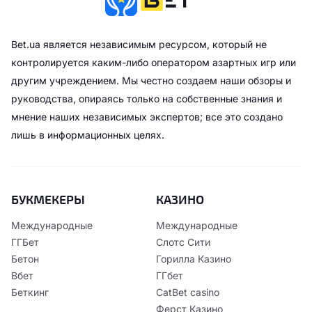
Bet.ua является независимым ресурсом, который не
контролируется каким-либо оператором азартных игр или
другим учреждением. Мы честно создаем наши обзоры и
руководства, опираясь только на собственные знания и
мнение наших независимых экспертов; все это создано
лишь в информационных целях.
БУКМЕКЕРЫ
КАЗИНО
Международные
Международные
ГГБет
Слотс Сити
Бетон
Горилла Казино
Вбет
ГГбет
Беткинг
CatBet casino
Ферст Казино