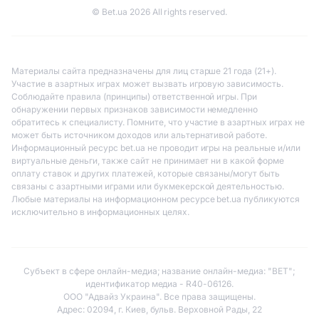
© Bet.ua 2026 All rights reserved.
Материалы сайта предназначены для лиц старше 21 года (21+).
Участие в азартных играх может вызвать игровую зависимость.
Соблюдайте правила (принципы) ответственной игры. При
обнаружении первых признаков зависимости немедленно
обратитесь к специалисту. Помните, что участие в азартных играх не
может быть источником доходов или альтернативой работе.
Информационный ресурс bet.ua не проводит игры на реальные и/или
виртуальные деньги, также сайт не принимает ни в какой форме
оплату ставок и других платежей, которые связаны/могут быть
связаны с азартными играми или букмекерской деятельностью.
Любые материалы на информационном ресурсе bet.ua публикуются
исключительно в информационных целях.
Субъект в сфере онлайн-медиа; название онлайн-медиа: "BET";
идентификатор медиа - R40-06126.
ООО "Адвайз Украина". Все права защищены.
Адрес: 02094, г. Киев, бульв. Верховной Рады, 22