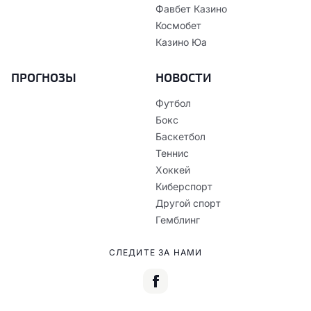
Фавбет Казино
Космобет
Казино Юа
ПРОГНОЗЫ
НОВОСТИ
Футбол
Бокс
Баскетбол
Теннис
Хоккей
Киберспорт
Другой спорт
Гемблинг
СЛЕДИТЕ ЗА НАМИ