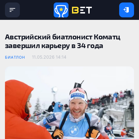
Австрийский биатлонист Коматц
завершил карьеру в 34 года
11.05.2026 14:14
БИАТЛОН