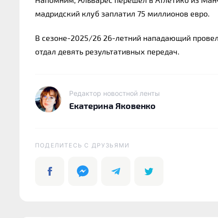
мадридский клуб заплатил 75 миллионов евро.
В сезоне-2025/26 26-летний нападающий провел 
отдал девять результативных передач.
Редактор новостной ленты
Екатерина Яковенко
ПОДЕЛИТЕСЬ C ДРУЗЬЯМИ