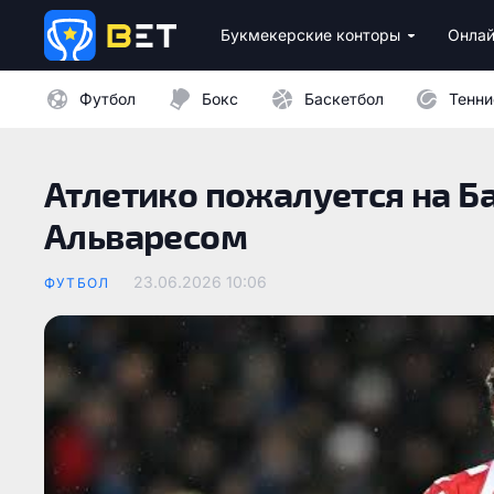
Букмекерские конторы
Онлай
Лицензионные букмекеры Украины
Лучшие провайдеры каз
Бездепозитные бо
Казино с минималь
Футбол
Бокс
Баскетбол
Тенни
Атлетико пожалуется на Ба
Альваресом
23.06.2026 10:06
ФУТБОЛ