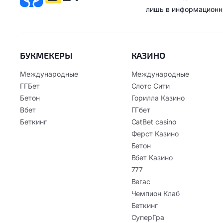
лишь в информационн
БУКМЕКЕРЫ
КАЗИНО
Международные
Международные
ГГБет
Слотс Сити
Бетон
Горилла Казино
Вбет
ГГбет
Беткинг
CatBet casino
Ферст Казино
Бетон
Вбет Казино
777
Вегас
Чемпион Клаб
Беткинг
СуперГра