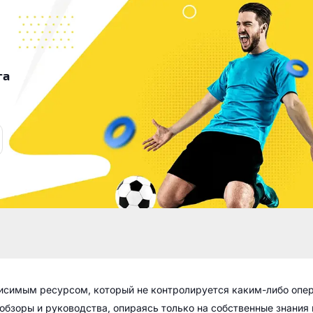
га
висимым ресурсом, который не контролируется каким-либо опе
обзоры и руководства, опираясь только на собственные знания