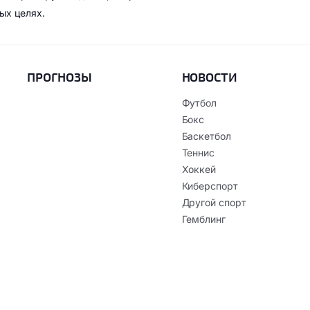
ых целях.
ПРОГНОЗЫ
НОВОСТИ
Футбол
Бокс
Баскетбол
Теннис
Хоккей
Киберспорт
Другой спорт
Гемблинг