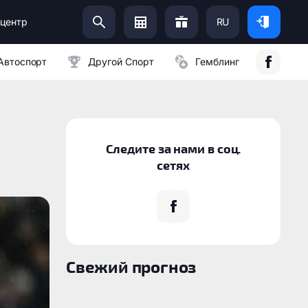
центр
RU
Помоги Украинской Армии:
Автоспорт
Другой Спорт
Гемблинг
Следите за нами в соц.
сетях
Свежий прогноз