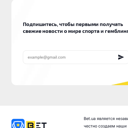
Подпишитесь, чтобы первыми получать
свежие новости о мире спорта и гемблин
EMAIL
Bet.ua является неза
честно создаем наши 