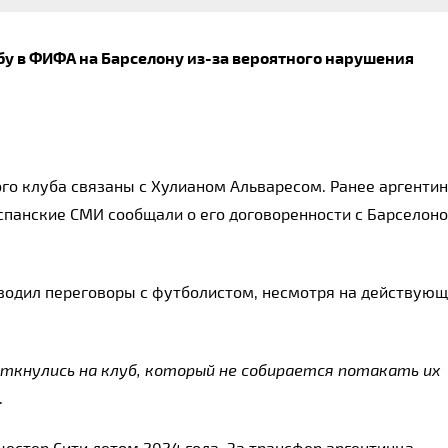
у в ФИФА на Барселону из-за вероятного нарушения 
о клуба связаны с Хулианом Альваресом. Ранее аргентин
панские СМИ сообщали о его договоренности с Барселоной
водил переговоры с футболистом, несмотря на действующ
ткнулись на клуб, который не собирается потакать их 
.
естер Сити летом 2024 года. За трансфер аргентинца 