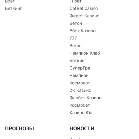
Вбет
ГГбет
Беткинг
CatBet casino
Ферст Казино
Бетон
Вбет Казино
777
Вегас
Чемпион Клаб
Беткинг
СуперГра
Чемпион
Космолот
2К Казино
Фавбет Казино
Космобет
Казино Юа
ПРОГНОЗЫ
НОВОСТИ