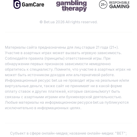
© Bet.ua 2026 All rights reserved.
Материалы сайта предназначены для лиц старше 21 года (21+).
Участие в азартных играх может вызвать игровую зависимость.
Соблюдайте правила (принципы) ответственной игры. При
обнаружении первых признаков зависимости немедленно
обратитесь к специалисту. Помните, что участие в азартных играх не
может быть источником доходов или альтернативой работе.
Информационный ресурс bet.ua не проводит игры на реальные и/или
виртуальные деньги, также сайт не принимает ни в какой форме
оплату ставок и других платежей, которые связаны/могут быть
связаны с азартными играми или букмекерской деятельностью.
Любые материалы на информационном ресурсе bet.ua публикуются
исключительно в информационных целях.
Субъект в сфере онлайн-медиа; название онлайн-медиа: "BET";