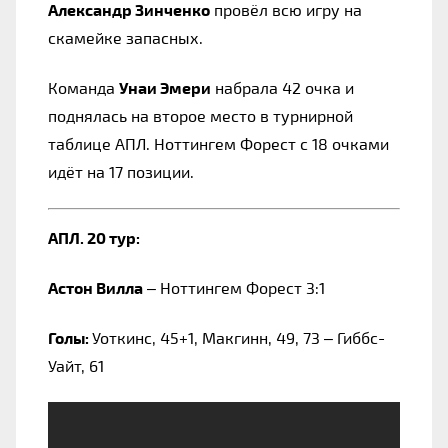
Александр Зинченко
провёл всю игру на
скамейке запасных.
Команда
Унаи Эмери
набрала 42 очка и
поднялась на второе место в турнирной
таблице АПЛ. Ноттингем Форест с 18 очками
идёт на 17 позиции.
АПЛ. 20 тур:
Астон Вилла
– Ноттингем Форест 3:1
Голы:
Уоткинс, 45+1, Макгинн, 49, 73 – Гиббс-
Уайт, 61