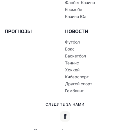
Фавбет Казино
Космобет
Казино Юа
ПРОГНОЗЫ
НОВОСТИ
Футбол
Бокс
Баскетбол
Теннис
Хоккей
Киберспорт
Другой спорт
Гемблинг
СЛЕДИТЕ ЗА НАМИ