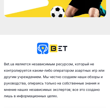
Bet.ua является независимым ресурсом, который не
контролируется каким-либо оператором азартных игр или
другим учреждением. Мы честно создаем наши обзоры и
руководства, опираясь только на собственные знания и
мнение наших независимых экспертов; все это создано
лишь в информационных целях.