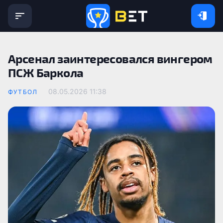
Арсенал заинтересовался вингером
ПСЖ Баркола
08.05.2026 11:38
ФУТБОЛ