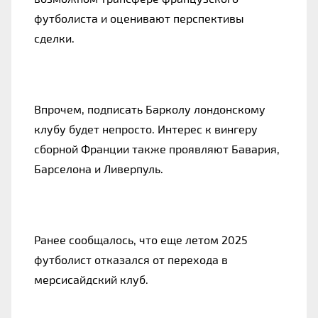
футболиста и оценивают перспективы 
сделки.
Впрочем, подписать Барколу лондонскому 
клубу будет непросто. Интерес к вингеру 
сборной Франции также проявляют Бавария, 
Барселона и Ливерпуль.
Ранее сообщалось, что еще летом 2025 
футболист отказался от перехода в 
мерсисайдский клуб.