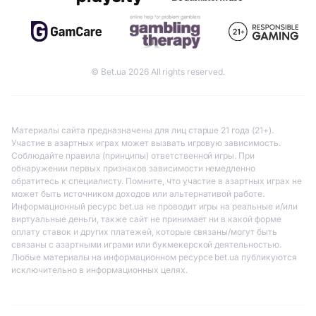
© Bet.ua 2026 All rights reserved.
Материалы сайта предназначены для лиц старше 21 года (21+).
Участие в азартных играх может вызвать игровую зависимость.
Соблюдайте правила (принципы) ответственной игры. При
обнаружении первых признаков зависимости немедленно
обратитесь к специалисту. Помните, что участие в азартных играх не
может быть источником доходов или альтернативой работе.
Информационный ресурс bet.ua не проводит игры на реальные и/или
виртуальные деньги, также сайт не принимает ни в какой форме
оплату ставок и других платежей, которые связаны/могут быть
связаны с азартными играми или букмекерской деятельностью.
Любые материалы на информационном ресурсе bet.ua публикуются
исключительно в информационных целях.