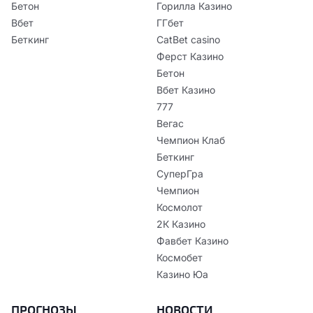
Бетон
Горилла Казино
Вбет
ГГбет
Беткинг
CatBet casino
Ферст Казино
Бетон
Вбет Казино
777
Вегас
Чемпион Клаб
Беткинг
СуперГра
Чемпион
Космолот
2К Казино
Фавбет Казино
Космобет
Казино Юа
ПРОГНОЗЫ
НОВОСТИ