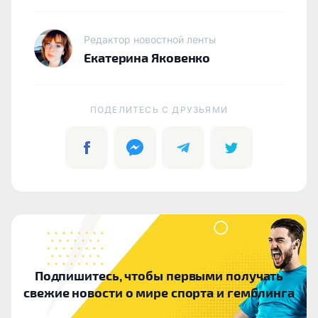
Редактор новостной ленты
Екатерина Яковенко
ПОДЕЛИТЕСЬ C ДРУЗЬЯМИ
Подпишитесь, чтобы первыми получать
свежие новости о мире спорта и гемблинга