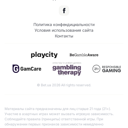
Политика конфендициальности
Условия использования сайта
Контакты
© Bet.ua 2026 All rights reserved.
Материалы сайта предназначены для лиц старше 21 года (21+).
Участие в азартных играх может вызвать игровую зависимость.
Соблюдайте правила (принципы) ответственной игры. При
обнаружении первых признаков зависимости немедленно