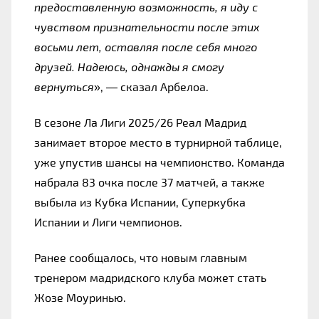
предоставленную возможность, я иду с 
чувством признательности после этих 
восьми лет, оставляя после себя много 
друзей. Надеюсь, однажды я смогу 
вернуться
», — сказал Арбелоа.
В сезоне Ла Лиги 2025/26 Реал Мадрид 
занимает второе место в турнирной таблице, 
уже упустив шансы на чемпионство. Команда 
набрала 83 очка после 37 матчей, а также 
выбыла из Кубка Испании, Суперкубка 
Испании и Лиги чемпионов.
Ранее сообщалось, что новым главным 
тренером мадридского клуба может стать 
Жозе Моуринью.