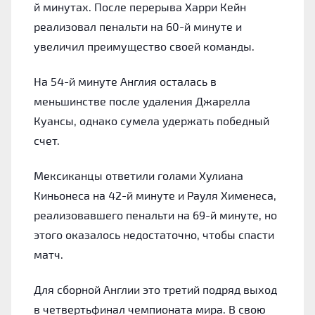
й минутах. После перерыва Харри Кейн
реализовал пенальти на 60-й минуте и
увеличил преимущество своей команды.
На 54-й минуте Англия осталась в
меньшинстве после удаления Джарелла
Куансы, однако сумела удержать победный
счет.
Мексиканцы ответили голами Хулиана
Киньонеса на 42-й минуте и Рауля Хименеса,
реализовавшего пенальти на 69-й минуте, но
этого оказалось недостаточно, чтобы спасти
матч.
Для сборной Англии это третий подряд выход
в четвертьфинал чемпионата мира. В свою