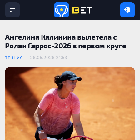
Ангелина Калинина вылетела с
Ролан Гаррос-2026 в первом круге
26.05.2026 21:53
ТЕННИС