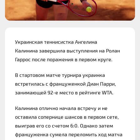
Украинская теннисистка
Ангелина
Калинина
завершила выступления на
Ролан
Гаррос
после поражения в первом круге.
В стартовом матче турнира украинка
встретилась с француженкой
Диан Парри
,
занимающей 92-е место в рейтинге WTA.
Калинина отлично начала встречу и не
оставила сопернице шансов в первом сете,
выиграв его со счетом 6:0. Однако затем
француженка сумела переломить ход матча