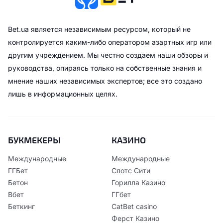
Bet.ua является независимым ресурсом, который не
контролируется каким-либо оператором азартных игр или
другим учреждением. Мы честно создаем наши обзоры и
руководства, опираясь только на собственные знания и
мнение наших независимых экспертов; все это создано
лишь в информационных целях.
БУКМЕКЕРЫ
КАЗИНО
Международные
Международные
ГГБет
Слотс Сити
Бетон
Горилла Казино
Вбет
ГГбет
Беткинг
CatBet casino
Ферст Казино