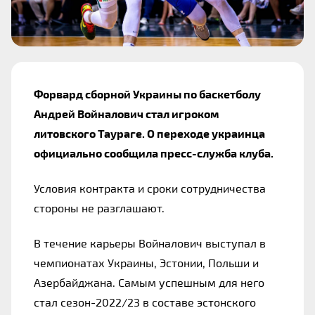
Форвард сборной Украины по баскетболу 
Андрей Войналович стал игроком 
литовского Таураге. О переходе украинца 
официально сообщила пресс-служба клуба.
Условия контракта и сроки сотрудничества 
стороны не разглашают.
В течение карьеры Войналович выступал в 
чемпионатах Украины, Эстонии, Польши и 
Азербайджана. Самым успешным для него 
стал сезон-2022/23 в составе эстонского 