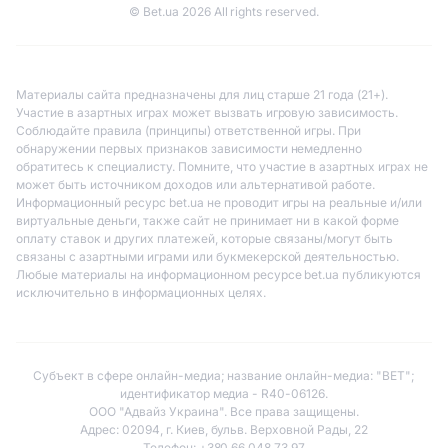
© Bet.ua 2026 All rights reserved.
Материалы сайта предназначены для лиц старше 21 года (21+).
Участие в азартных играх может вызвать игровую зависимость.
Соблюдайте правила (принципы) ответственной игры. При
обнаружении первых признаков зависимости немедленно
обратитесь к специалисту. Помните, что участие в азартных играх не
может быть источником доходов или альтернативой работе.
Информационный ресурс bet.ua не проводит игры на реальные и/или
виртуальные деньги, также сайт не принимает ни в какой форме
оплату ставок и других платежей, которые связаны/могут быть
связаны с азартными играми или букмекерской деятельностью.
Любые материалы на информационном ресурсе bet.ua публикуются
исключительно в информационных целях.
Субъект в сфере онлайн-медиа; название онлайн-медиа: "BET";
идентификатор медиа - R40-06126.
ООО "Адвайз Украина". Все права защищены.
Адрес: 02094, г. Киев, бульв. Верховной Рады, 22
Телефон: +380 66 048 73 97