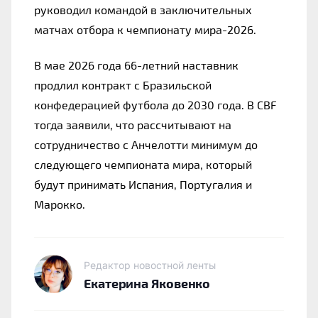
руководил командой в заключительных 
матчах отбора к чемпионату мира-2026.
В мае 2026 года 66-летний наставник 
продлил контракт с Бразильской 
конфедерацией футбола до 2030 года. В CBF 
тогда заявили, что рассчитывают на 
сотрудничество с Анчелотти минимум до 
следующего чемпионата мира, который 
будут принимать Испания, Португалия и 
Марокко.
Редактор новостной ленты
Екатерина Яковенко