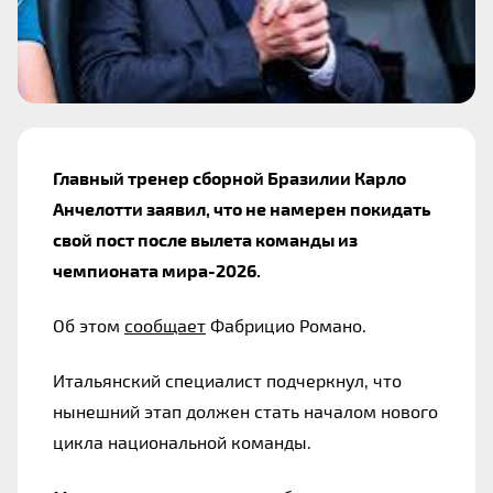
Главный тренер сборной Бразилии Карло 
Анчелотти заявил, что не намерен покидать 
свой пост после вылета команды из 
чемпионата мира-2026.
Об этом 
сообщает
 Фабрицио Романо.
Итальянский специалист подчеркнул, что 
нынешний этап должен стать началом нового 
цикла национальной команды.