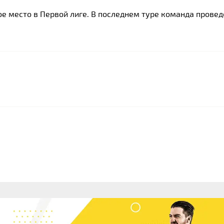
е место в Первой лиге. В последнем туре команда проведе