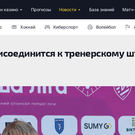
н казино
Прогнозы
Новости
База знаний
Матч-
ино
нусы за регистрацию
ным депозитом
с
Хоккей
Киберспорт
Волейбол
исоединится к тренерскому ш