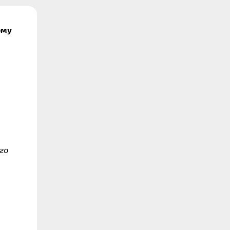
му 
о 