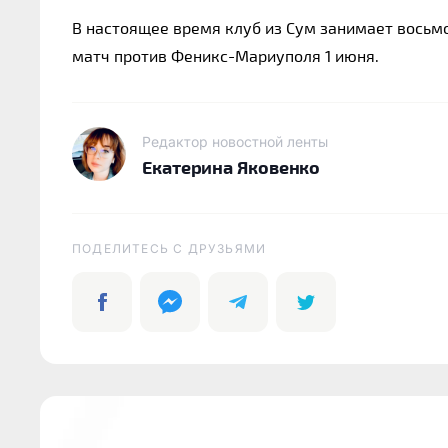
В настоящее время клуб из Сум занимает восьмо
матч против Феникс-Мариуполя 1 июня.
Редактор новостной ленты
Екатерина Яковенко
ПОДЕЛИТЕСЬ C ДРУЗЬЯМИ