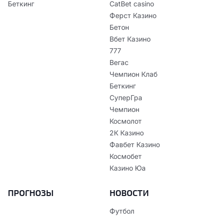
Беткинг
CatBet casino
Ферст Казино
Бетон
Вбет Казино
777
Вегас
Чемпион Клаб
Беткинг
СуперГра
Чемпион
Космолот
2К Казино
Фавбет Казино
Космобет
Казино Юа
ПРОГНОЗЫ
НОВОСТИ
Футбол