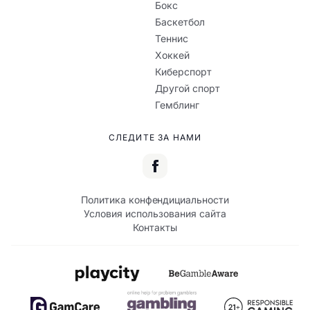
Бокс
Баскетбол
Теннис
Хоккей
Киберспорт
Другой спорт
Гемблинг
СЛЕДИТЕ ЗА НАМИ
Политика конфендициальности
Условия использования сайта
Контакты