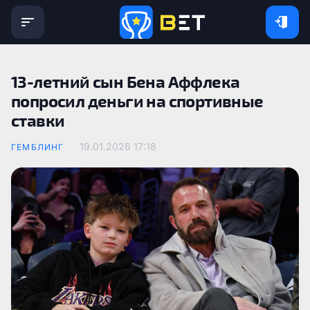
13-летний сын Бена Аффлека
попросил деньги на спортивные
ставки
19.01.2026 17:18
ГЕМБЛИНГ