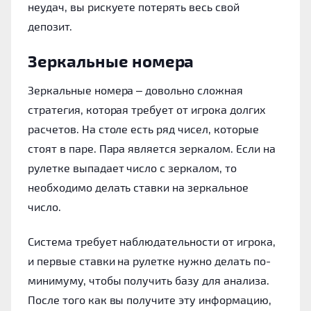
неудач, вы рискуете потерять весь свой
депозит.
Зеркальные номера
Зеркальные номера – довольно сложная
стратегия, которая требует от игрока долгих
расчетов. На столе есть ряд чисел, которые
стоят в паре. Пара является зеркалом. Если на
рулетке выпадает число с зеркалом, то
необходимо делать ставки на зеркальное
число.
Система требует наблюдательности от игрока,
и первые ставки на рулетке нужно делать по-
минимуму, чтобы получить базу для анализа.
После того как вы получите эту информацию,