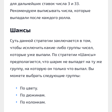
для дальнейших ставок числа 3 и 33.
Рекомендуем выписывать числа, которые
выпадали после каждого ролла.
Шансы
Суть данной стратегии заключается в том,
чтобы исключить какие-либо группы чисел,
которые уже выпали. По стратегии «Шансы»
предполагается, что шарик не выпадет на ту же
группу, на которую он только что выпал. Вы
можете выбрать следующие группы:
По цвету.
По дюжинам.
По колонкам.