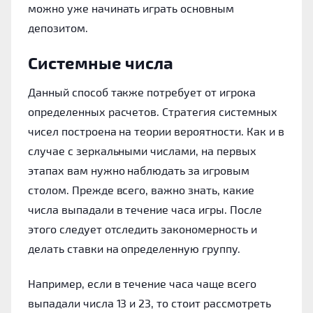
можно уже начинать играть основным
депозитом.
Системные числа
Данный способ также потребует от игрока
определенных расчетов. Стратегия системных
чисел построена на теории вероятности. Как и в
случае с зеркальными числами, на первых
этапах вам нужно наблюдать за игровым
столом. Прежде всего, важно знать, какие
числа выпадали в течение часа игры. После
этого следует отследить закономерность и
делать ставки на определенную группу.
Например, если в течение часа чаще всего
выпадали числа 13 и 23, то стоит рассмотреть