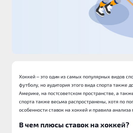
Хоккей – это один из самых популярных видов спо
футболу, но аудитория этого вида спорта также 
Америке, на постсоветском пространстве, а также
спорта также весьма распространены, хотя по п
особенности ставок на хоккей и правила анализа
В чем плюсы ставок на хоккей?