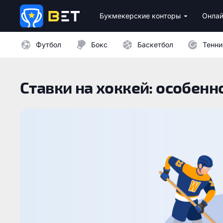
Букмекерские конторы
Онлай
Лицензионные букмекеры Украины
Лучшие провайдеры каз
Бездепозитные бо
Казино с минималь
Футбол
Бокс
Баскетбол
Тенни
Ставки на хоккей: особен