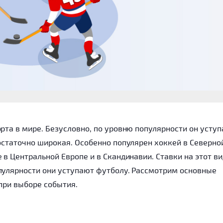
рта в мире. Безусловно, по уровню популярности он уступ
достаточно широкая. Особенно популярен хоккей в Северно
 в Центральной Европе и в Скандинавии. Ставки на этот ви
опулярности они уступают футболу. Рассмотрим основные
 при выборе события.