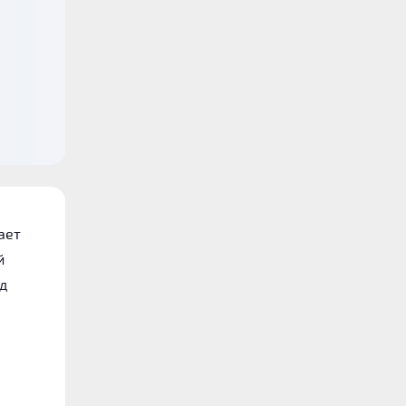
ает
й
д