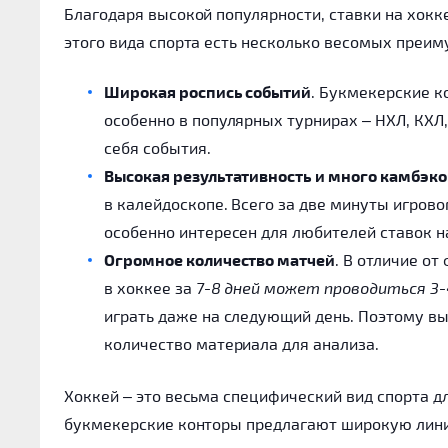
Благодаря высокой популярности, ставки на хокк
этого вида спорта есть несколько весомых преи
Широкая роспись событий
. Букмекерские к
особенно в популярных турнирах – НХЛ, КХЛ
себя события.
Высокая результативность и много камбэко
в калейдоскопе. Всего за две минуты игров
особенно интересен для любителей ставок на
Огромное количество матчей
. В отличие от
в хоккее за
7-8 дней может проводиться 3
играть даже на следующий день. Поэтому вы 
количество материала для анализа.
Хоккей – это весьма специфический вид спорта дл
букмекерские конторы предлагают широкую лин