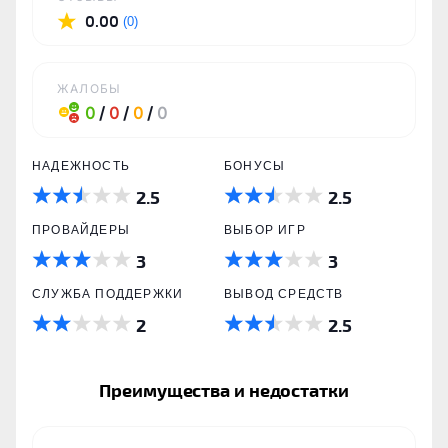
0.00
(0)
ЖАЛОБЫ
0
/
0
/
0
/
0
НАДЕЖНОСТЬ
БОНУСЫ
2.5
2.5
ПРОВАЙДЕРЫ
ВЫБОР ИГР
3
3
СЛУЖБА ПОДДЕРЖКИ
ВЫВОД СРЕДСТВ
2
2.5
Преимущества и недостатки