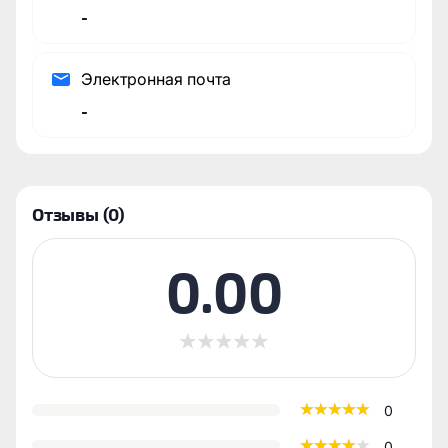
-
Электронная почта
-
Отзывы
(0)
0.00
0
0