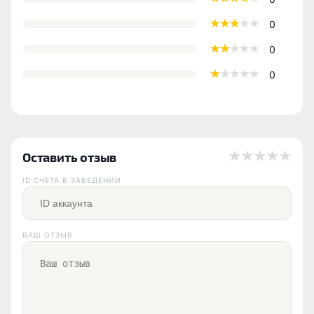
0
0
0
Оставить отзыв
ID СЧЕТА В ЗАВЕДЕНИИ
ВАШ ОТЗЫВ