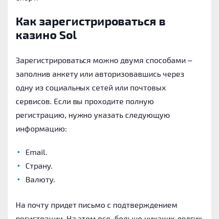
Как зарегистрироваться в
казино Sol
Зарегистрироваться можно двумя способами –
заполнив анкету или авторизовавшись через
одну из социальных сетей или почтовых
сервисов. Если вы проходите полную
регистрацию, нужно указать следующую
информацию:
Email.
Страну.
Валюту.
На почту придет письмо с подтверждением
регистрации. На этом все, больше никаких долгих