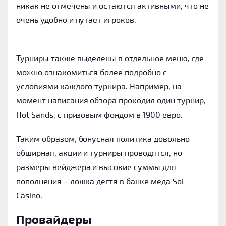
никак не отмечены и остаются активными, что не
очень удобно и путает игроков.
Турниры также выделены в отдельное меню, где
можно ознакомиться более подробно с
условиями каждого турнира. Например, на
момент написания обзора проходил один турнир,
Hot Sands, с призовым фондом в 1900 евро.
Таким образом, бонусная политика довольно
обширная, акции и турниры проводятся, но
размеры вейджера и высокие суммы для
пополнения – ложка дегтя в банке меда Sol
Casino.
Провайдеры