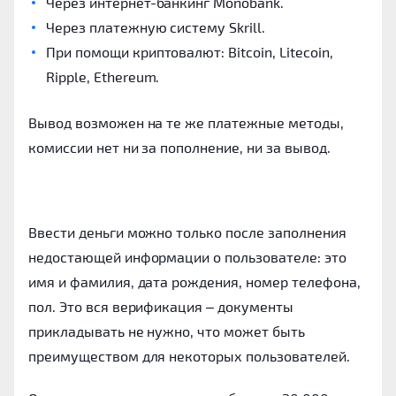
Через интернет-банкинг Monobank.
Через платежную систему Skrill.
При помощи криптовалют: Bitcoin, Litecoin,
Ripple, Ethereum.
Вывод возможен на те же платежные методы,
комиссии нет ни за пополнение, ни за вывод.
Ввести деньги можно только после заполнения
недостающей информации о пользователе: это
имя и фамилия, дата рождения, номер телефона,
пол. Это вся верификация – документы
прикладывать не нужно, что может быть
преимуществом для некоторых пользователей.