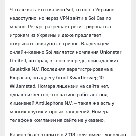
Что же касается казино Sol, то оно в Украине
недоступно, но через VPN зайти в Sol Casino
можно. Ресурс разрешает регистрироваться
игрокам из Украины и даже предлагает
открывать аккаунты в гривне. Владельцем
онлайн-казино Sol является компания Unionstar
Limited, которая, в свою очередь, принадлежит
Galaktika N.V. Последняя зарегистрирована в
Кюрасао, по адресу Groot Kwartierweg 10
Willemstad. Номера лицензии на сайте нет,
однако известно, что казино работает под
лицензией Antillephone N.V. – такая же есть у
многих других игорных заведений. Номера
телефона компании на сайте не указано.
Казино было открыто в 2018 году, имеет довольно