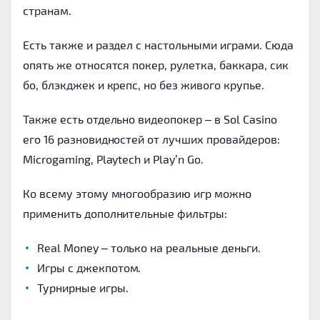
странам.
Есть также и раздел с настольными играми. Сюда
опять же относятся покер, рулетка, баккара, сик
бо, блэкджек и крепс, но без живого крупье.
Также есть отдельно видеопокер – в Sol Casino
его 16 разновидностей от лучших провайдеров:
Microgaming, Playtech и Play’n Go.
Ко всему этому многообразию игр можно
применить дополнительные фильтры:
Real Money – только на реальные деньги.
Игры с джекпотом.
Турнирные игры.