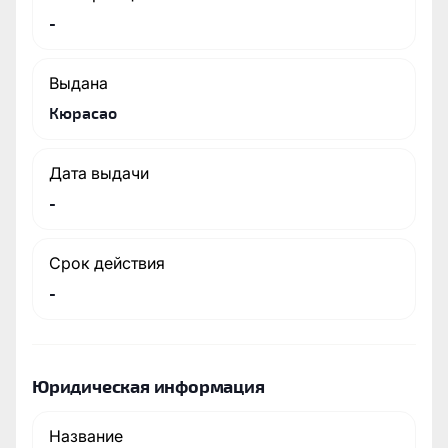
-
Выдана
Кюрасао
Дата выдачи
-
Срок действия
-
Юридическая информация
Название