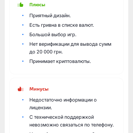
Плюсы
Приятный дизайн.
Есть гривна в списке валют.
Большой выбор игр.
Нет верификации для вывода сумм
до 20 000 грн.
Принимает криптовалюты.
Минусы
Недостаточно информации о
лицензии.
С технической поддержкой
невозможно связаться по телефону.