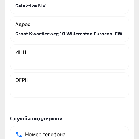
Galaktika N.V.
Адрес
Groot Kwartierweg 10 Willemstad Curacao, CW
ИНН
-
ОГРН
-
Служба поддержки
Номер телефона