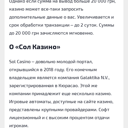
Однако если сумма на вывод больше 20 000 грн,
казино может все-таки запросить
дополнительные данные о вас. Увеличивается и
срок обработки транзакции – до 2 суток. Суммы
до 20 000 грн зачисляются мгновенно.
О «Сол Казино»
Sol Casino – довольно молодой портал,
открывшийся в 2018 году. Его конечным
владельцем является компания Galaktika N.V.,
зарегистрированная в Кюрасао. Этой же
компании принадлежит еще несколько казино.
Игровые автоматы, доступные на сайте казино,
представлены крупными провайдерами. Софт
лицензионный и с высоким процентом отдачи
игрокам.