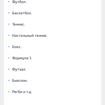
Футбол.
Баскетбол.
Теннис.
Настольный теннис.
Бокс.
Формула-1.
Футзал.
Биатлон.
Регби и т.д.