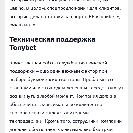
Casino. В целом, спецпредложений для клиентов,
которые делают ставки на спорт в БК «Тонибет»,
очень мало.
Техническая поддержка
Tonybet
Качественная работа службы технической
поддержки – еще один важный фактор при
выборе букмекерской конторы. Проблемы со
ставками или с выводом денежных средств могут
возникнуть в любой момент. Компания должна
обеспечивать максимальное количество
способов связи с представителями
техподдержки. Кроме того, сотрудники компании
должны обеспечивать максимально быстрый