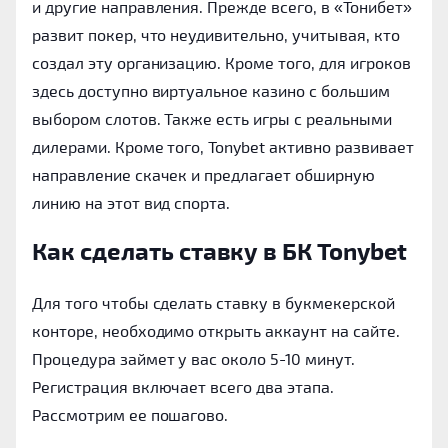
и другие направления. Прежде всего, в «Тонибет»
развит покер, что неудивительно, учитывая, кто
создал эту организацию. Кроме того, для игроков
здесь доступно виртуальное казино с большим
выбором слотов. Также есть игры с реальными
дилерами. Кроме того, Tonybet активно развивает
направление скачек и предлагает обширную
линию на этот вид спорта.
Как сделать ставку в БК Tonybet
Для того чтобы сделать ставку в букмекерской
конторе, необходимо открыть аккаунт на сайте.
Процедура займет у вас около 5-10 минут.
Регистрация включает всего два этапа.
Рассмотрим ее пошагово.