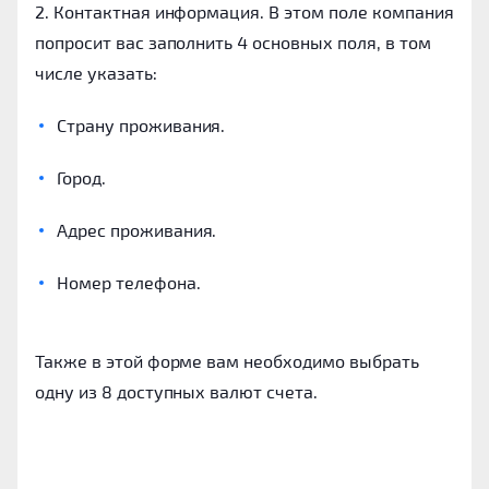
2. Контактная информация. В этом поле компания
попросит вас заполнить 4 основных поля, в том
числе указать:
Страну проживания.
Город.
Адрес проживания.
Номер телефона.
Также в этой форме вам необходимо выбрать
одну из 8 доступных валют счета.