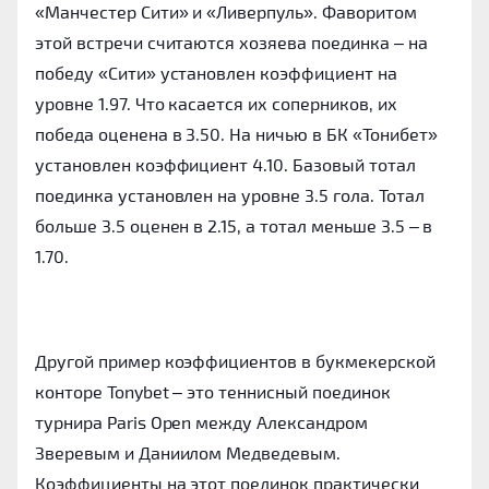
«Манчестер Сити» и «Ливерпуль». Фаворитом
этой встречи считаются хозяева поединка – на
победу «Сити» установлен коэффициент на
уровне 1.97. Что касается их соперников, их
победа оценена в 3.50. На ничью в БК «Тонибет»
установлен коэффициент 4.10. Базовый тотал
поединка установлен на уровне 3.5 гола. Тотал
больше 3.5 оценен в 2.15, а тотал меньше 3.5 – в
1.70.
Другой пример коэффициентов в букмекерской
конторе Tonybet – это теннисный поединок
турнира Paris Open между Александром
Зверевым и Даниилом Медведевым.
Коэффициенты на этот поединок практически