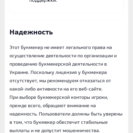
поддержки.
Надежность
Этот букмекер не имеет легального права на
осуществление деятельности по организации и
проведению букмекерской деятельности в
Украине. Поскольку лицензия у букмекера
отсутствует, мы рекомендуем отказаться от
какой-либо активности на его веб-сайте.
При выборе букмекерской конторы игроки,
прежде всего, обращают внимание на
надежность. Пользователи должны быть уверены
в том, что букмекер обеспечит стабильные
выплаты и не допустит мошенничества.