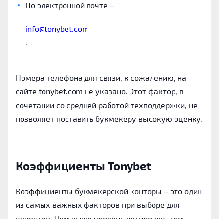
По электронной почте –
info@tonybet.com
.
Номера телефона для связи, к сожалению, на
сайте tonybet.com не указано. Этот фактор, в
сочетании со средней работой техподдержки, не
позволяет поставить букмекеру высокую оценку.
Коэффициенты Tonybet
Коэффициенты букмекерской конторы – это один
из самых важных факторов при выборе для
клиентов. Чем выше уровень котировок, тем