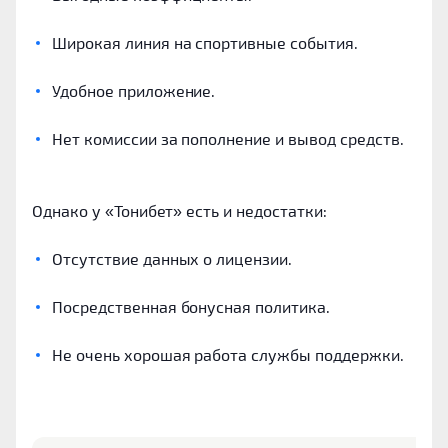
Широкая линия на спортивные события.
Удобное приложение.
Нет комиссии за пополнение и вывод средств.
Однако у «Тонибет» есть и недостатки:
Отсутствие данных о лицензии.
Посредственная бонусная политика.
Не очень хорошая работа службы поддержки.