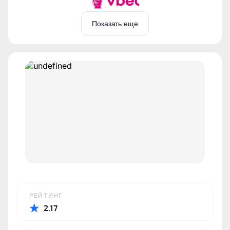
Показать еще
РЕЙТИНГ
2.17