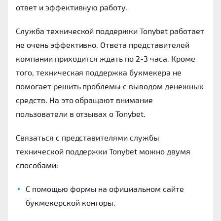
ответ и эффективную работу.
Служба технической поддержки Tonybet работает
не очень эффективно. Ответа представителей
компании приходится ждать по 2-3 часа. Кроме
того, техническая поддержка букмекера не
помогает решить проблемы с выводом денежных
средств. На это обращают внимание
пользователи в отзывах о Tonybet.
Связаться с представителями службы
технической поддержки Tonybet можно двумя
способами:
С помощью формы на официальном сайте
букмекерской конторы.