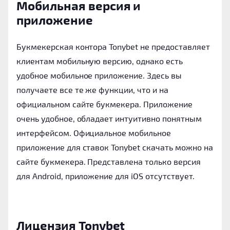
Мобильная версия и
приложение
Букмекерская контора Tonybet не предоставляет
клиентам мобильную версию, однако есть
удобное мобильное приложение. Здесь вы
получаете все те же функции, что и на
официальном сайте букмекера. Приложение
очень удобное, обладает интуитивно понятным
интерфейсом. Официальное мобильное
приложение для ставок Tonybet скачать можно на
сайте букмекера. Представлена только версия
для Android, приложение для iOS отсутствует.
Лицензия Tonybet