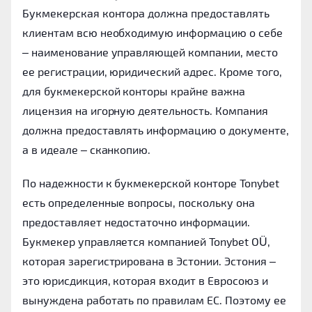
Букмекерская контора должна предоставлять
клиентам всю необходимую информацию о себе
– наименование управляющей компании, место
ее регистрации, юридический адрес. Кроме того,
для букмекерской конторы крайне важна
лицензия на игорную деятельность. Компания
должна предоставлять информацию о документе,
а в идеале – сканкопию.
По надежности к букмекерской конторе Tonybet
есть определенные вопросы, поскольку она
предоставляет недостаточно информации.
Букмекер управляется компанией Tonybet OÜ,
которая зарегистрирована в Эстонии. Эстония –
это юрисдикция, которая входит в Евросоюз и
вынуждена работать по правилам ЕС. Поэтому ее