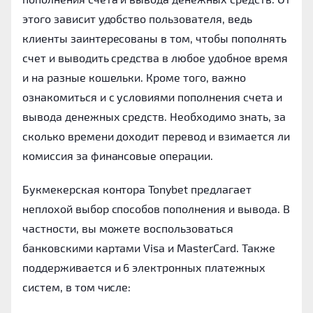
этого зависит удобство пользователя, ведь
клиенты заинтересованы в том, чтобы пополнять
счет и выводить средства в любое удобное время
и на разные кошельки. Кроме того, важно
ознакомиться и с условиями пополнения счета и
вывода денежных средств. Необходимо знать, за
сколько времени доходит перевод и взимается ли
комиссия за финансовые операции.
Букмекерская контора Tonybet предлагает
неплохой выбор способов пополнения и вывода. В
частности, вы можете воспользоваться
банковскими картами Visa и MasterCard. Также
поддерживается и 6 электронных платежных
систем, в том числе: