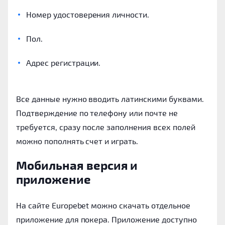
Номер удостоверения личности.
Пол.
Адрес регистрации.
Все данные нужно вводить латинскими буквами.
Подтверждение по телефону или почте не
требуется, сразу после заполнения всех полей
можно пополнять счет и играть.
Мобильная версия и
приложение
На сайте Europebet можно скачать отдельное
приложение для покера. Приложение доступно