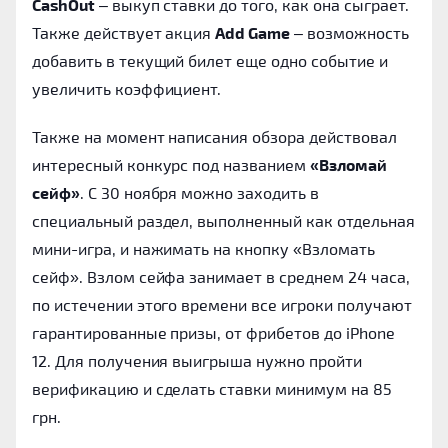
CashOut
– выкуп ставки до того, как она сыграет.
Также действует акция
Add Game
– возможность
добавить в текущий билет еще одно событие и
увеличить коэффициент.
Также на момент написания обзора действовал
интересный конкурс под названием
«Взломай
сейф»
. С 30 ноября можно заходить в
специальный раздел, выполненный как отдельная
мини-игра, и нажимать на кнопку «Взломать
сейф». Взлом сейфа занимает в среднем 24 часа,
по истечении этого времени все игроки получают
гарантированные призы, от фрибетов до iPhone
12. Для получения выигрыша нужно пройти
верификацию и сделать ставки минимум на 85
грн.