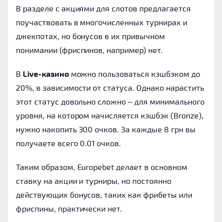
В разделе с акциями для слотов предлагается
поучаствовать в многочисленных турнирах и
джекпотах, но бонусов в их привычном
понимании (фриспинов, например) нет.
В
Live-казино
можно пользоваться кэшбэком до
20%, в зависимости от статуса. Однако нарастить
этот статус довольно сложно – для минимального
уровня, на котором начисляется кэшбэк (Bronze),
нужно накопить 300 очков. За каждые 8 грн вы
получаете всего 0.01 очков.
Таким образом, Europebet делает в основном
ставку на акции и турниры, но постоянно
действующих бонусов, таких как фрибеты или
фриспины, практически нет.