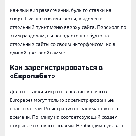
Каждый вид развлечений, будь то ставки на
спорт, Live-казино или слоты, выделен в
отдельный пункт меню вверху сайта. Переходя по
этим разделам, вы попадаете как будто на
отдельные сайты со своим интерфейсом, но в
единой цветовой гамме.
Как зарегистрироваться в
«Европабет»
Делать ставки и играть в онлайн-казино в
Europebet могут только зарегистрированные
пользователи. Регистрация не занимает много
времени. По клику на соответсвующий раздел
открывается окно с полями. Необходимо указать: