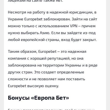
лицензий на сайте также нет.
Несмотря на работу в надежной юрисдикции, в
Украине Europebet заблокирован. Зайти на сайт
можно только с использованием VPN – причем
нужно выбирать Азию. Если вы зайдете из-под
любой европейской страны, вход будет закрыт.
Таким образом, Europebet – это надежная
компания с хорошей репутацией, но она
заблокирована на территории Украины и в ряде
других стран. Это создает определенные
сложности и не позволяет нам поставить
Europebet высокую оценку.
Бонусы «Европа Бет»