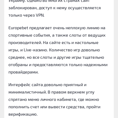
Украину. Однако во многих странах сайт
заблокирован, доступ к нему осуществляется
только через VPN.
Europebet предлагает очень неплохую линию на
спортивные события, а также слоты от ведущих
производителей. На сайте есть и настольные
игры, и Live-казино. Количество игр довольно
среднее, но все слоты и другие игры тщательно
отобраны и предоставляются только надежными
провайдерами.
Интерфейс сайта довольно приятный и
минималистичный. В правом верхнем углу
спрятано меню личного кабинета, где можно
пополнить счет или вывести средства, пройти
верификацию.