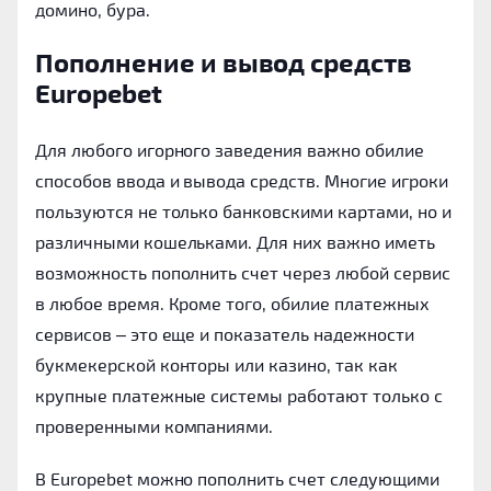
домино, бура.
Пополнение и вывод средств
Europebet
Для любого игорного заведения важно обилие
способов ввода и вывода средств. Многие игроки
пользуются не только банковскими картами, но и
различными кошельками. Для них важно иметь
возможность пополнить счет через любой сервис
в любое время. Кроме того, обилие платежных
сервисов – это еще и показатель надежности
букмекерской конторы или казино, так как
крупные платежные системы работают только с
проверенными компаниями.
В Europebet можно пополнить счет следующими