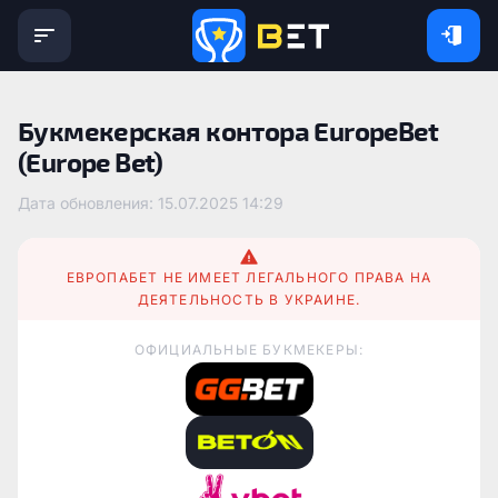
Букмекерская контора EuropeBet
(Europe Bet)
Дата обновления: 15.07.2025 14:29
ЕВРОПАБЕТ НЕ ИМЕЕТ ЛЕГАЛЬНОГО ПРАВА НА
ДЕЯТЕЛЬНОСТЬ В УКРАИНЕ.
ОФИЦИАЛЬНЫЕ БУКМЕКЕРЫ: