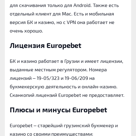
для скачивания только для Android. Также есть
отдельный клиент для Mac. Есть и мобильная
версия БК и казино, но с VPN она работает не
очень хорошо.
Лицензия Europebet
БК и казино работает в Грузии и имеет лицензии,
выданные местным регулятором. Номера
лицензий – 19-05/323 и 19-06/209 на
букмекерскую деятельность и онлайн-казино.
Сканкопий лицензий Europebet не предоставляет.
Плюсы и минусы Europebet
Europebet – старейший грузинский букмекер и
казино со своими преимуществами: