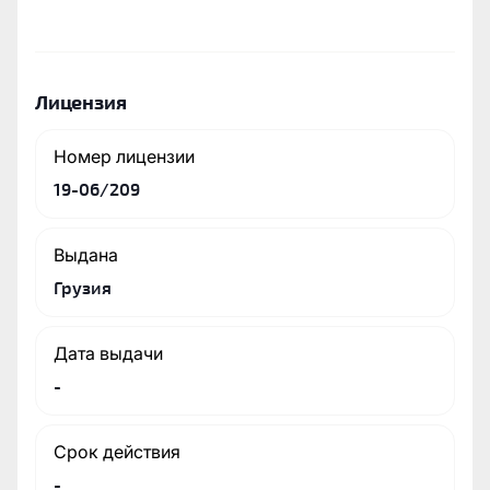
Лицензия
Номер лицензии
19-06/209
Выдана
Грузия
Дата выдачи
-
Срок действия
-