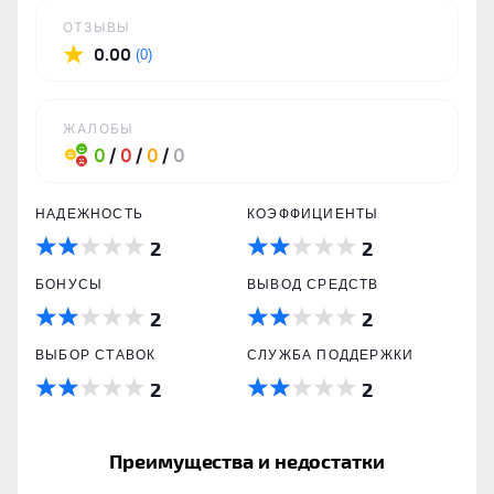
ОТЗЫВЫ
0.00
(0)
ЖАЛОБЫ
0
/
0
/
0
/
0
НАДЕЖНОСТЬ
КОЭФФИЦИЕНТЫ
2
2
БОНУСЫ
ВЫВОД СРЕДСТВ
2
2
ВЫБОР СТАВОК
СЛУЖБА ПОДДЕРЖКИ
2
2
Преимущества и недостатки