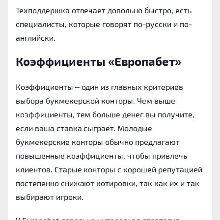
Техподдержка отвечает довольно быстро, есть
специалисты, которые говорят по-русски и по-
английски.
Коэффициенты «Европабет»
Коэффициенты – один из главных критериев
выбора букмекерской конторы. Чем выше
коэффициенты, тем больше денег вы получите,
если ваша ставка сыграет. Молодые
букмекерские конторы обычно предлагают
повышенные коэффициенты, чтобы привлечь
клиентов. Старые конторы с хорошей репутацией
постепенно снижают котировки, так как их и так
выбирают игроки.