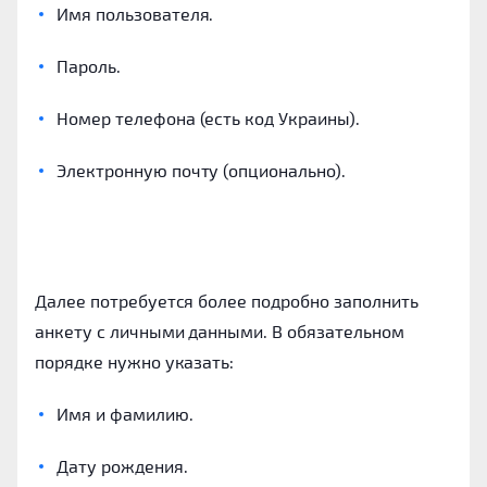
Имя пользователя.
Пароль.
Номер телефона (есть код Украины).
Электронную почту (опционально).
Далее потребуется более подробно заполнить
анкету с личными данными. В обязательном
порядке нужно указать:
Имя и фамилию.
Дату рождения.